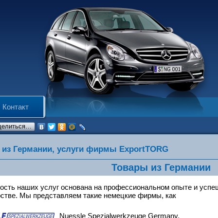
Контакт
делиться…
 из Германии, услуги фирмы ExportTORG
Товары из Германии
ость наших услуг основана на профессиональном опыте и усп
стве. Мы представляем такие немецкие фирмы, как
Nuessle Spezialwerkzeuge Germany,