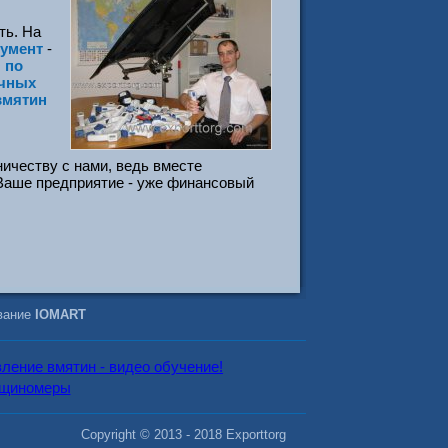
ть. На
умент
-
 по
очных
вмятин
ичеству с нами, ведь вместе
Ваше предприятие - уже финансовый
вание
IOMART
Copyright © 2013 - 2018 Exporttorg