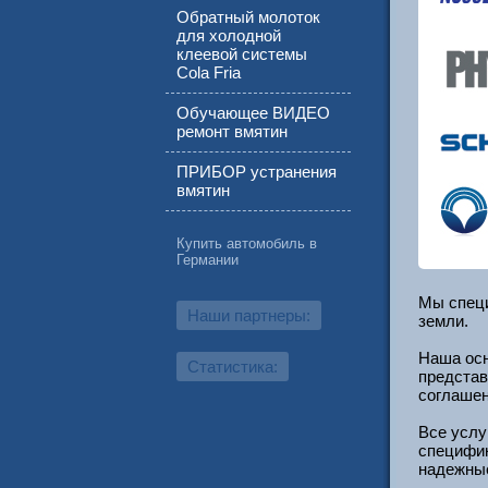
Обратный молоток
для холодной
клеевой системы
Cola Fria
Обучающее ВИДЕО
ремонт вмятин
ПРИБОР устранения
вмятин
Купить автомобиль в
Германии
Мы спец
Наши партнеры:
земли.
Наша осн
Статистика:
представ
соглашен
Все услу
специфик
надежные