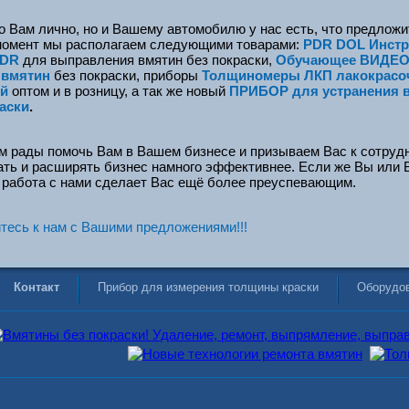
о Вам лично, но и Вашему автомобилю у нас есть, что предложи
момент мы располагаем следующими товарами:
PDR DOL Инстр
DR
для выправления вмятин без покраски,
Обучающее ВИДЕО
 вмятин
без покраски, приборы
Толщиномеры ЛКП
лакокрас
й
оптом и в розницу, а так же новый
ПРИБОР для устранения 
аски
.
 рады помочь Вам в Вашем бизнесе и призываем Вас к сотрудн
ть и расширять бизнес намного эффективнее. Если же Вы или 
то работа с нами сделает Вас ещё более преуспевающим.
есь к нам с Вашими предложениями!!!
Контакт
Прибор для измерения толщины краски
Оборудо