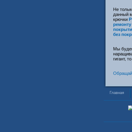
Не тольк
данный 
крючки
P
ремонту
покрыти
без покр
Мы будем
наращива
гигант, 
Обращайт
Главная